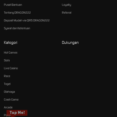
Pusat Bantuan
Loyalty
Tentang DRAGON222
Referral
Deposit Mudah via QRIS DRAGON222
Syarat dan Ketentuan
Kategori
Dukungan
Hot Games
Slots
Live Casino
Race
Togel
Olahraga
Crash Game
Arcade
Tap Me!
Poker