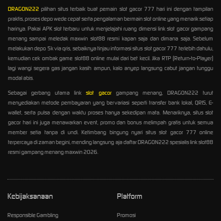
DRAGON222
pilihan situs terbaik buat pemain slot gacor 777 hari ini dengan tampilan
praktis, proses depo wede cepat serta pengalaman bermain slot online yang menarik setiap
harinya. Pakai APK slot terbaru untuk menjelajahi ruang dimensi link slot gacor gampang
menang sampai meledak maxwin slot88 resmi kapan saja dan dimana saja. Sebelum
melakukan depo 5k via qris, sebaiknya tinjau informasi situs slot gacor 777 terlebih dahulu,
kemudian cek ombak game slot88 online mulai dari bet kecil. Jika RTP (Return-to-Player)
lagi wangi segera gas jangan kasih ampun, kalo anyep langsung cabut jangan tunggu
modal abis.
Sebagai gerbang utama link
slot gacor
gampang menang, DRAGON222 turut
menyediakan metode pembayaran yang bervariasi seperti transfer bank lokal, QRIS, E-
wallet, serta pulsa dengan waktu proses hanya sekedipan mata. Menariknya, situs slot
gacor hari ini juga menawarkan event, promo dan bonus melimpah gratis untuk semua
member setia tanpa di undi. Ketimbang bingung nyari situs slot gacor 777 online
terpercaya di zaman begini, mending langsung aja daftar DRAGON222 spesialis link slot88
resmi gampang menang maxwin 2026.
Kebijaksanaan
Platform
Responsible Gambling
Promosi