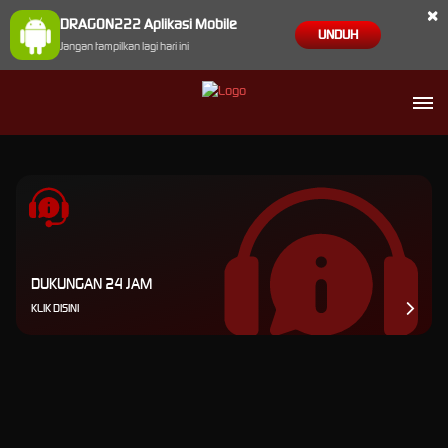
×
DRAGON222 Aplikasi Mobile
UNDUH
Jangan tampilkan lagi hari ini
DUKUNGAN 24 JAM
KLIK DISINI