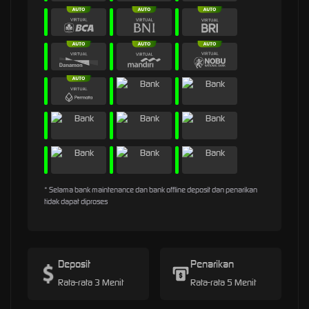
* Selama bank maintenance dan bank offline deposit dan penarikan
tidak dapat diproses
Deposit
Penarikan
Rata-rata 3 Menit
Rata-rata 5 Menit