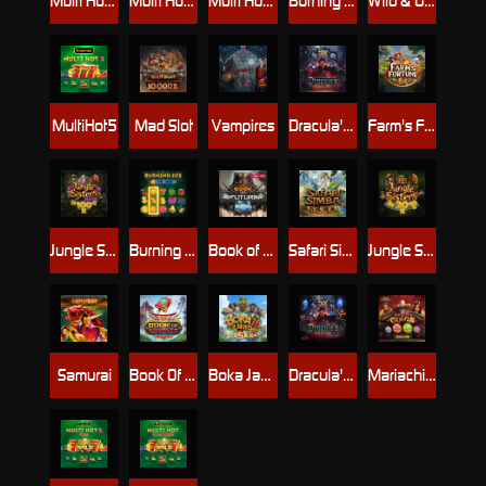
Multi Hot 20
Multi Hot 40
Multi Hot Ways
Burning Ice 40
Wild & Gods
MultiHot5
Mad Slot
Vampires
Dracula's Fortune
Farm's Fortune
Jungle Sisters Deluxe
Burning Ice
Book of Futuria
Safari Simba
Jungle Sisters
Samurai
Book Of Bonanza
Boka Jamba 10
Dracula's Fortune Halloween Edition
Mariachi Coins