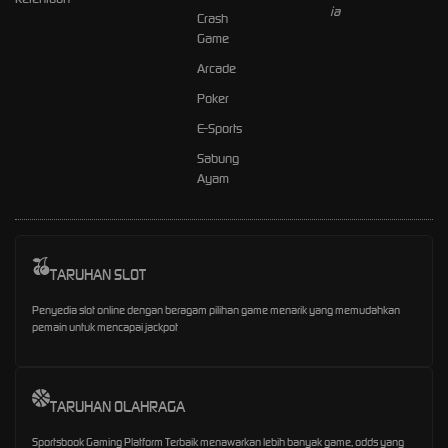
Crash
Game
Arcade
Poker
E-Sports
Sabung
Ayam
TARUHAN SLOT
Penyedia slot online dengan beragam pilihan game menarik yang memudahkan
pemain untuk mencapai jackpot
TARUHAN OLAHRAGA
Sportsbook Gaming Platform Terbaik menawarkan lebih banyak game, odds yang