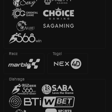
Race
Togel
Olahraga