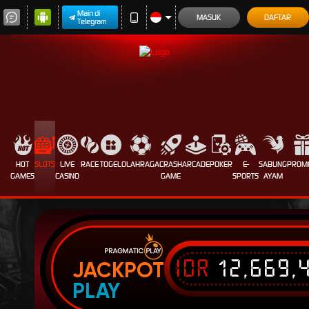
Main di
MASUK
DAFTAR
Telegram
HOT
SLOTS
LIVE
RACE
TOGEL
OLAHRAGA
CRASH
ARCADE
POKER
E-
SABUNG
PROM
GAMES
CASINO
GAME
SPORTS
AYAM
IDR
12,669,
JACKPOT
PLAY