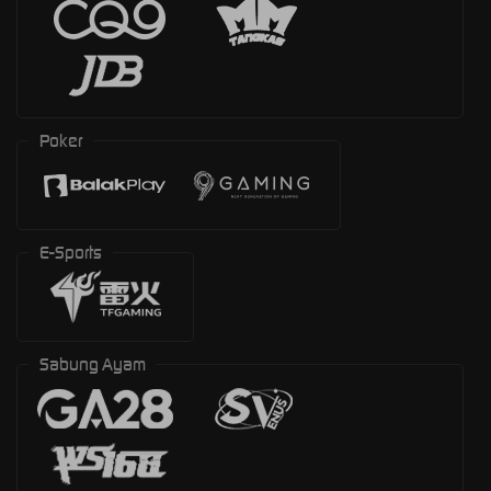
Poker
E-Sports
Sabung Ayam