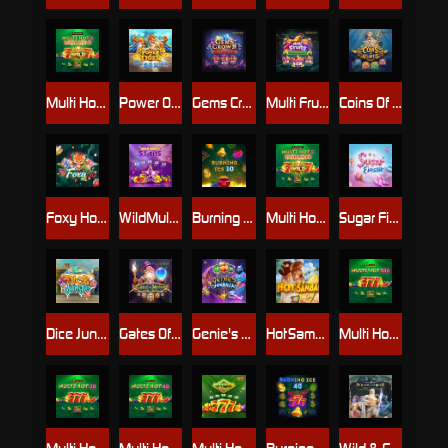
Multi Hot 5 Super Wilds
Power Of Tiger
Gems Crown Charging Wilds
Multi Fruits Charging Wilds
Coins Of Atlantis
Foxy Hot 20
WildMultiStar
Burning Ice 10
Multi Hot 5 Burn Wilds
Sugar Fiesta
Dice Jungle
Gates Of Merlyn
Genie's Bonanza
HotSamba
Multi Hot 10